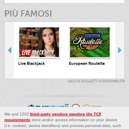
PIÙ FAMOSI
 Hunt
Live Blackjack
European Roulette
Live
GIOCHI SOGGETTI A DISPONIBILITÀ