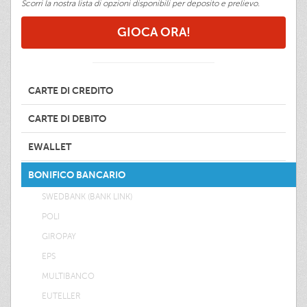
Scorri la nostra lista di opzioni disponibili per deposito e prelievo.
GIOCA ORA!
CARTE DI CREDITO
CARTE DI DEBITO
EWALLET
BONIFICO BANCARIO
SWEDBANK (BANK LINK)
POLI
GIROPAY
EPS
MULTIBANCO
EUTELLER