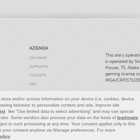
AZIENDA
This site’s opera
CHI SIAMO
is operated by Sk
SUPPORTO
House, 75, Abate 
gaming license i
CONTATTI
MGA/CRP/171/200
FAQ
Gambling can be a
INFORMATIVA SULLA
PRIVACY
TERMINI E CONDIZIONI
Please note that 
logout page are f
GIOCO RESPONSABILE
shown may not be 
UNINSTALL
country or accou
AFFILIATI