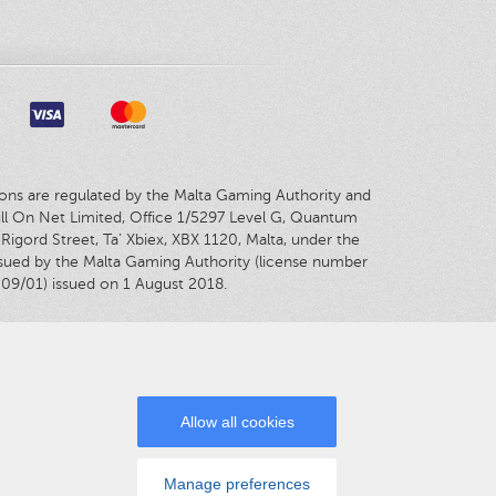
tions are regulated by the Malta Gaming Authority and
ill On Net Limited, Office 1/5297 Level G, Quantum
Rigord Street, Ta’ Xbiex, XBX 1120, Malta, under the
ssued by the Malta Gaming Authority (license number
9/01) issued on 1 August 2018.
ddictive, please play responsibly.
all game images and provider icons displayed on the
or illustrative purposes only. Some of the games
live or available on the logged-in platform for your
nt.