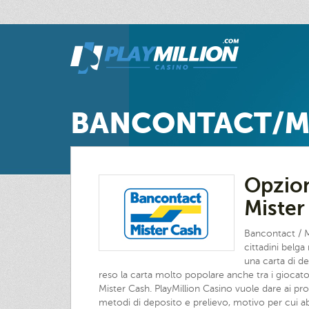
BANCONTACT/M
Opzion
Mister
Bancontact / Mi
cittadini belga
una carta di d
reso la carta molto popolare anche tra i giocat
Mister Cash. PlayMillion Casino vuole dare ai prop
metodi di deposito e prelievo, motivo per cui abb