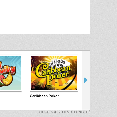
Now
Play Now
Play No
Caribbean Poker
Jacks Or Better
GIOCHI SOGGETTI A DISPONIBILITÀ