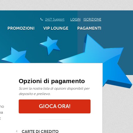
24/7 Support
LOGIN
ISCRIZIONE
PROMOZIONI
VIP LOUNGE
PAGAMENTI
Opzioni di pagamento
Scorri la nostra lista di opzioni disponibili per
deposito e prelievo.
GIOCA ORA!
nno
ha
t
CARTE DI CREDITO