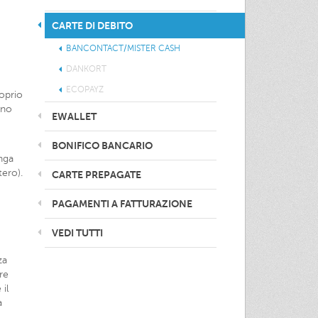
CARTE DI DEBITO
BANCONTACT/MISTER CASH
DANKORT
ECOPAYZ
oprio
uno
EWALLET
BONIFICO BANCARIO
enga
ero).
CARTE PREPAGATE
PAGAMENTI A FATTURAZIONE
VEDI TUTTI
za
re
il
a