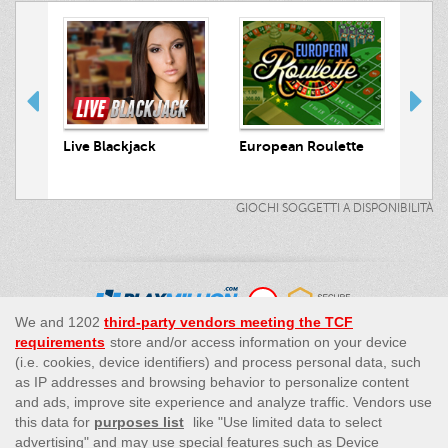
 Hunt
Live Blackjack
European Roulette
Live
GIOCHI SOGGETTI A DISPONIBILITÀ
This site’s operations are regulated by the Malta Gaming
Authority and is operated by Skill On Net Limited, Office 1/5297