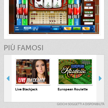
PIÙ FAMOSI
 Hunt
Live Blackjack
European Roulette
Live
GIOCHI SOGGETTI A DISPONIBILITÀ