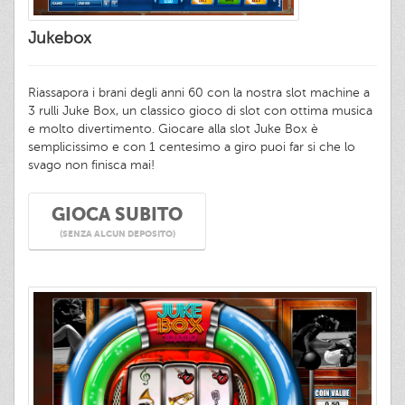
Jukebox
Riassapora i brani degli anni 60 con la nostra slot machine a
3 rulli Juke Box, un classico gioco di slot con ottima musica
e molto divertimento. Giocare alla slot Juke Box è
semplicissimo e con 1 centesimo a giro puoi far si che lo
svago non finisca mai!
GIOCA SUBITO
(SENZA ALCUN DEPOSITO)