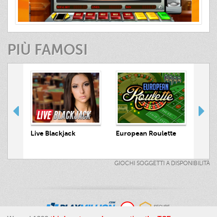
PIÙ FAMOSI
 Hunt
Live Blackjack
European Roulette
Live
GIOCHI SOGGETTI A DISPONIBILITÀ