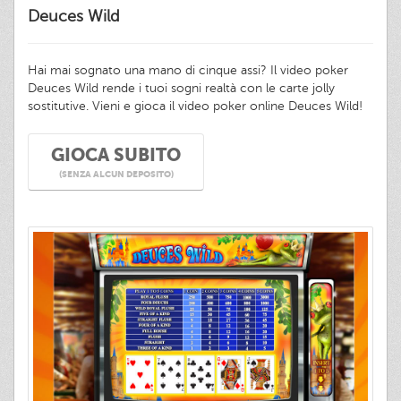
Deuces Wild
Hai mai sognato una mano di cinque assi? Il video poker
Deuces Wild rende i tuoi sogni realtà con le carte jolly
sostitutive. Vieni e gioca il video poker online Deuces Wild!
GIOCA SUBITO
(SENZA ALCUN DEPOSITO)