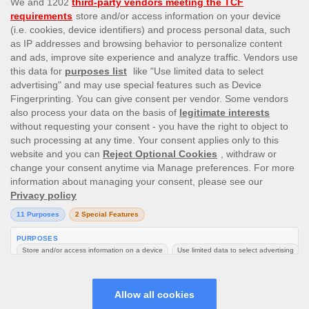
This site’s operations are regulated by the Malta Gaming
Authority and is operated by Skill On Net Limited, Office 1/5297
Level G, Quantum House, 75, Abate Rigord Street, Ta’ Xbiex, XBX
1120, Malta, under the gaming license issued by the Malta
Gaming Authority (license number MGA/CRP/171/2009/01)
issued on 1 August 2018.
Gambling can be addictive, please play responsibly.
Please note that all game images and provider icons displayed on
the logout page are for illustrative purposes only. Some of the
games shown may not be live or available on the logged-in
platform for your country or account.