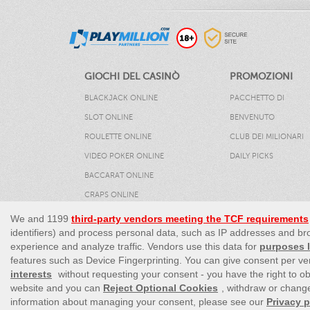
GIOCHI DEL CASINÒ
PROMOZIONI
BLACKJACK ONLINE
PACCHETTO DI
SLOT ONLINE
BENVENUTO
ROULETTE ONLINE
CLUB DEI MILIONARI
VIDEO POKER ONLINE
DAILY PICKS
BACCARAT ONLINE
CRAPS ONLINE
GRATTA E VINCI
LIVE DEALERS