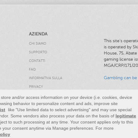
AZIENDA
This site’s opera
CHI SIAMO
is operated by Sk
SUPPORTO
House, 75, Abate 
gaming license i
CONTATTI
MGA/CRP/171/200
FAQ
Gambling can be a
INFORMATIVA SULLA
PRIVACY
TERMINI E CONDIZIONI
Please note that 
logout page are f
GIOCO RESPONSABILE
shown may not be 
UNINSTALL
country or accou
AFFILIATI