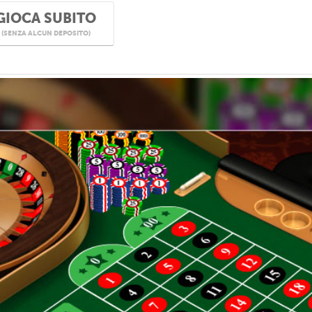
GIOCA SUBITO
(SENZA ALCUN DEPOSITO)